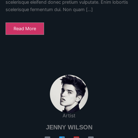
scelerisque eleifend donec pretium vulputate. Enim lobortis
scelerisque fermentum dui. Non quam […]
Read More
Artist
JENNY WILSON