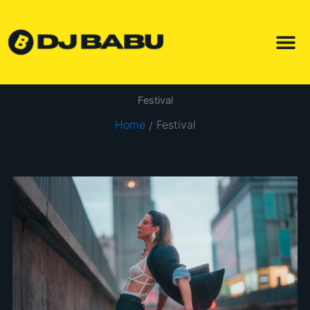
Skip
to
content
Festival
Home
Festival
/