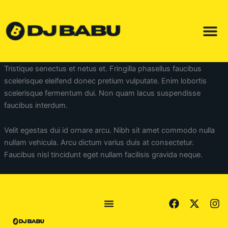
Skip
to
content
Tristique senectus et netus et. Fringilla phasellus faucibus
scelerisque eleifend donec pretium vulputate. Enim lobortis
scelerisque fermentum dui. Non quam lacus suspendisse
faucibus interdum.
Velit egestas dui id ornare arcu. Nibh sit amet commodo nulla
nullam vehicula. Arcu dictum varius duis at consectetur.
Faucibus nisl tincidunt eget nullam facilisis gravida neque.
F
X
I
a
-
n
c
t
s