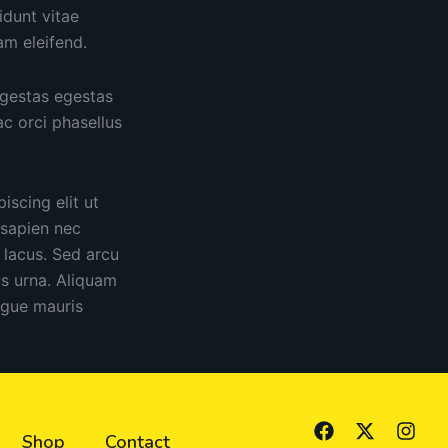
idunt vitae
am eleifend.
egestas egestas
ac orci phasellus
scing elit ut
 sapien nec
lacus. Sed arcu
us urna. Aliquam
ongue mauris
F
X
I
Shop
Contact