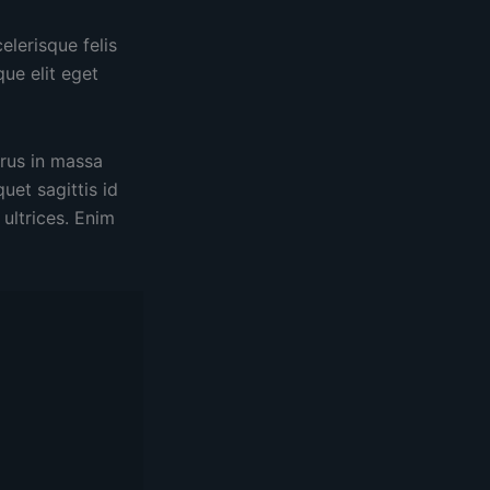
elerisque felis
ue elit eget
urus in massa
uet sagittis id
ultrices. Enim