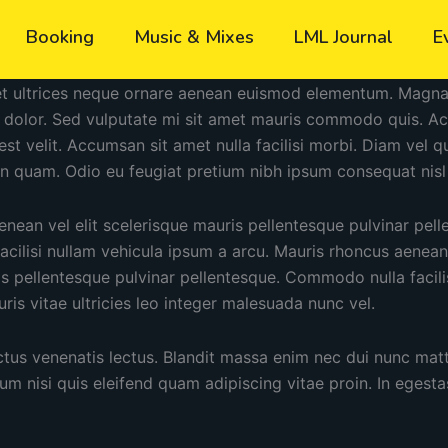
Booking
Music & Mixes
LML Journal
E
et ultrices neque ornare aenean euismod elementum. Magna f
s dolor. Sed vulputate mi sit amet mauris commodo quis. A
t est velit. Accumsan sit amet nulla facilisi morbi. Diam ve
on quam. Odio eu feugiat pretium nibh ipsum consequat nisl 
nean vel elit scelerisque mauris pellentesque pulvinar pell
ilisi nullam vehicula ipsum a arcu. Mauris rhoncus aenean 
s pellentesque pulvinar pellentesque. Commodo nulla facili
ris vitae ultricies leo integer malesuada nunc vel.
ctus venenatis lectus. Blandit massa enim nec dui nunc matti
 nisi quis eleifend quam adipiscing vitae proin. In egesta