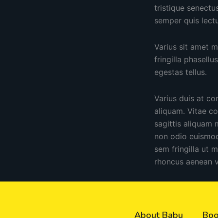
tristique senectu
semper quis lectu
Varius sit amet 
fringilla phasell
egestas tellus.
Varius duis at co
aliquam. Vitae co
sagittis aliquam
non odio euismod 
sem fringilla ut 
rhoncus aenean v
About Babu
Boo