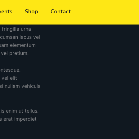
vents
Shop
Contact
ringilla urna
ccumsan lacus vel
l quam elementum
vel pretium.
entesque.
vel elit
si nullam vehicula
s enim ut tellus.
s erat imperdiet