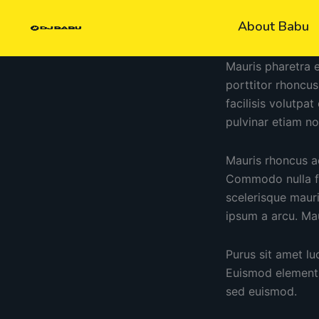
Skip
About Babu
to
content
Mauris pharetra 
porttitor rhoncu
facilisis volutpa
pulvinar etiam n
Mauris rhoncus ae
Commodo nulla fac
scelerisque mauri
ipsum a arcu. Mau
Purus sit amet lu
Euismod elementum
sed euismod.