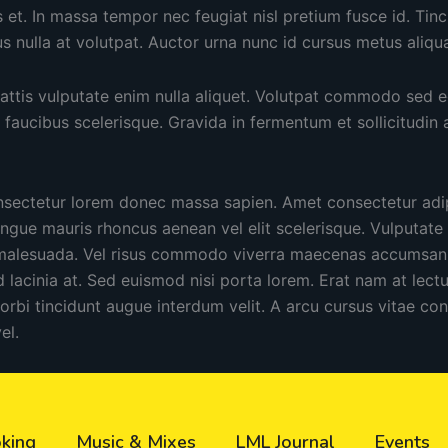
s et. In massa tempor nec feugiat nisl pretium fusce id. Tinc
s nulla at volutpat. Auctor urna nunc id cursus metus aliqu
mattis vulputate enim nulla aliquet. Volutpat commodo sed 
us faucibus scelerisque. Gravida in fermentum et sollicitudin 
nsectetur lorem donec massa sapien. Amet consectetur adipi
ngue mauris rhoncus aenean vel elit scelerisque. Vulputate
 malesuada. Vel risus commodo viverra maecenas accumsan 
lacinia at. Sed euismod nisi porta lorem. Erat nam at lect
morbi tincidunt augue interdum velit. A arcu cursus vitae c
el.
king
Music & Mixes
LML Journal
Events